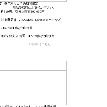
取］
※年末カニ予約期間限定
時にお支払い下さい。
料310円。引換上限額300,000円)
ト注文限定)］
VISA/MASTER/JCBカードなど
0-21526581 (株)北山水産
J銀行 津支店 普通1312269(株)北山水産
>>詳細はこちら
払いは現金、クレジット、スマホ決済各種