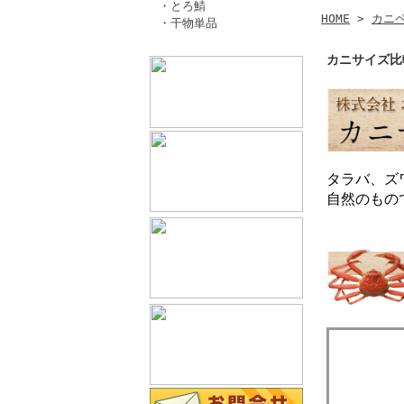
・とろ鯖
HOME
>
カニ
・干物単品
カニサイズ比
タラバ、ズ
自然のもの