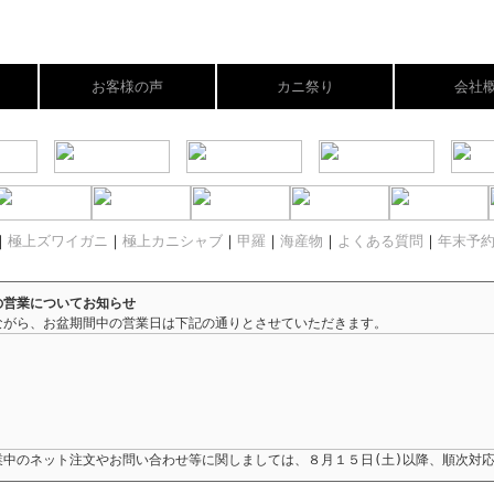
お客様の声
カニ祭り
会社
｜
極上ズワイガニ
｜
極上カニシャブ
｜
甲羅
｜
海産物
｜
よくある質問
｜
年末予
の営業についてお知らせ
ながら、お盆期間中の営業日は下記の通りとさせていただきます。
業中のネット注文やお問い合わせ等に関しましては、８月１５日(土)以降、順次対