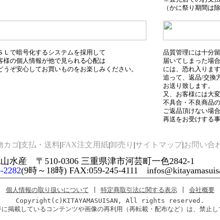
（かに祭り期間は除
ＳＬで暗号化するシステムを採用して
品質管理には十分
客様の個人情報が他で見られる心配は
届いてしまった場
どうぞ安心してお買いものをお楽しみください。
には、恐れ入りま
追って、返品/交換
お送り致します。
又、お客様には大
不具合・不良商品
ご返品頂けない場
再送をお受けする
物カゴ
|
支払・送料
|
FAX注文用紙
|
卸売り
|
サイトマップ
|
お問い合
山水産 〒510-0306 三重県津市河芸町一色2842-1
5-2282
(9時～18時) FAX:059-245-4111 infos@kitayamasuisa
個人情報の取り扱いについて
|
特定商取引法に関する表示
|
会社概要
Copyright(c)KITAYAMASUISAN, All rights reserved.
に掲載しているコンテンツや画像の再利用（再転載・配布など）は、禁止し