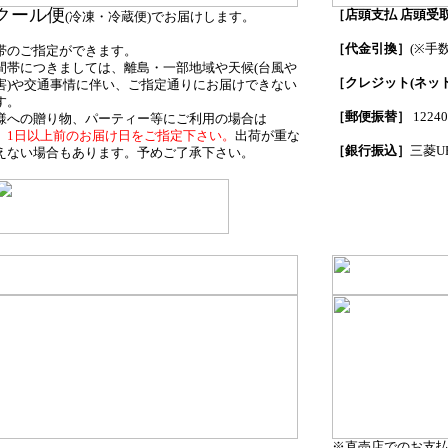
クール便
［店頭支払 店頭受
(冷凍・冷蔵便)でお届けします。
商品受取
［代金引換］
(※手数
帯のご指定ができます。
間帯につきましては、離島・一部地域や天候(台風や
［クレジット(ネッ
害)や交通事情に伴い、ご指定通りにお届けできない
す。
［郵便振替］
1224
様への贈り物、パーティー等にご利用の場合は
、1日以上前のお届け日をご指定下さい。
出荷が重な
［銀行振込］
三菱UF
えない場合もあります。予めご了承下さい。
※直売店でのお支