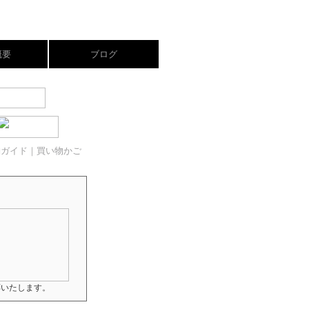
概要
ブログ
約ガイド
｜買い物かご
応いたします。