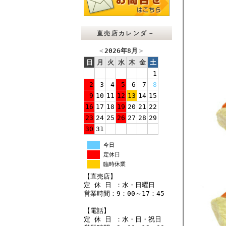
直売店カレンダ－
＜
2026年8月
＞
日
月
火
水
木
金
土
1
2
3
4
5
6
7
8
9
10
11
12
13
14
15
16
17
18
19
20
21
22
23
24
25
26
27
28
29
30
31
今日
定休日
臨時休業
【直売店】
定 休 日 ：水・日曜日
営業時間：9：00～17：45
【電話】
定 休 日 ：水・日・祝日