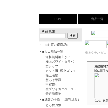
HOME
商品一覧
商品検索
・◎お買い得商品◎
■カニ商品一覧
極上タラバガニ
・送料無料極上がに
・極上ズワイ・タラバ
・蟹シャブ
お盆期間
・カット済 極上ズワイ
誠に勝手
・極上毛蟹
・蟹みそ甲羅
・甲羅盛り
・生ズワイガニペースト
・特選海産物
■漁師の干物 (送料込み）
なお、休
・とろ秋刀魚