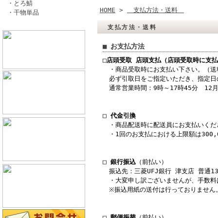
・とろ鯖
HOME
>
支払方法・送料
・干物単品
支払方法・送料
■ お支払方法
□
店頭受取 店頭支払（店頭受取時に支払
・商品受取時にお支払い下さい。（送
必ず引取日をご指定いただき、指定日
通常営業時間：9時～17時45分 12月2
□
代金引換
・商品配送時に配送員にお支払いくださ
・1回のお支払における上限額は300,
□
銀行振込
（前払い）
振込先：三菱UFJ銀行 津支店 普通131
・大変申し訳ございませんが、手数料
※振込用紙の送付は行っておりません
□
郵便振替
（前払い）