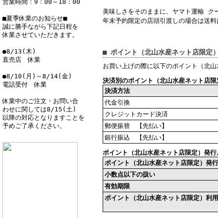
営業時間：9：00～18：00
美味しさをそのままに、ヤマト運輸 ク
■夏季休業のお知らせ■
年末予約限定の店頭引渡しの場合は送料
誠に勝手ながら下記日程を
休業させていただきます。
●8/13(木)
■ ポイント（北山水産ネット店限定
直売店 休業
お買い上げの際に以下のポイント（北山
●8/10(月)～8/14(金)
決済別のポイント（北山水産ネット店限
電話受付 休業
決済方法
休業中のご注文・お問い合
代金引換
わせに関しては8/15(土)
クレジットカード決済
以降の対応となりますことを
予めご了承ください。
郵便振替 【先払い】
銀行振込 【先払い】
ポイント（北山水産ネット店限定）発行
ポイント（北山水産ネット店限定）発行
小数点以下の扱い
有効期限
ポイント（北山水産ネット店限定）利