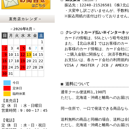
振込先：12240-21526581 (株)北
・大変申し訳ございませんが、手数料
※振込用紙の送付は行っておりません
直売店カレンダ－
＜
2026年8月
＞
□
クレジットカード払い※インターネッ
日
月
火
水
木
金
土
カードの情報は、SSLという暗号化技
1
また、【北山水産】ではお客様のカー
2
3
4
5
6
7
8
お客様のカード情報は、カード会社に
･ご購入金額に関係なく、決済手数料
9
10
11
12
13
14
15
お支払いは、各カード会社の利用規約
16
17
18
19
20
21
22
VISA / MASTER / JCB / AMEX
23
24
25
26
27
28
29
30
31
今日
■ 送料について
定休日
通常クール便送料1,190円
臨時休業
ただし、北海道・沖縄と離島へのお届けは2,
【直売店】
定 休 日 ：水・日曜日
同一住所で、一口で発送できる商品なら
営業時間：9：00～17：45
送料無料の商品と同梱の場合、送料は全
【電話】
ただし、北海道・沖縄と離島へのお届けは
定 休 日 ：水・日・祝日