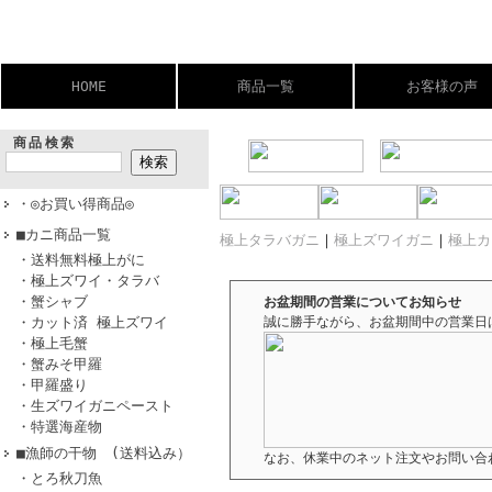
HOME
商品一覧
お客様の声
商品検索
・◎お買い得商品◎
■カニ商品一覧
極上タラバガニ
｜
極上ズワイガニ
｜
極上カ
・送料無料極上がに
・極上ズワイ・タラバ
・蟹シャブ
お盆期間の営業についてお知らせ
・カット済 極上ズワイ
誠に勝手ながら、お盆期間中の営業日
・極上毛蟹
・蟹みそ甲羅
・甲羅盛り
・生ズワイガニペースト
・特選海産物
■漁師の干物 (送料込み）
なお、休業中のネット注文やお問い合
・とろ秋刀魚