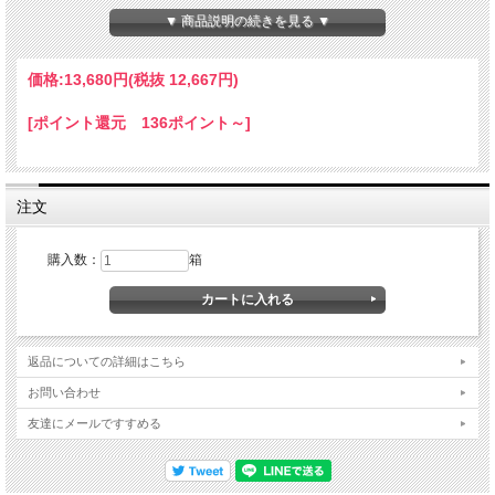
▼ 商品説明の続きを見る ▼
■
注意事項
商品梱包や運送の際に、肩身から脚が外れる事があります。
価格:
13,680円
(税抜 12,667円)
予めご了承下さい。
[ポイント還元 136ポイント～]
■
賞味期限
家庭用冷凍庫で約１ヶ月です。解凍後は冷蔵で２日間です。
※ボイル冷凍のカニは、冷蔵庫内または温度変化の少ない
涼しい場所で自然解凍して下さい。
注文
生冷凍のカニは、
流水で解凍後、すぐに加熱調理
を
してください。
加熱後２日を目安にお召し上がり下さい。
購入数：
箱
■
塩分について
お客様のお好みによっては、塩辛いと感じる場合があります。
万が一塩辛く感じた場合は、水につけて塩抜きして頂ければ
幸いです。美味しくお召し上がり頂けます。
返品についての詳細はこちら
■
原産国
お問い合わせ
友達にメールですすめる
蟹の原産地は、ロシア、北海道、アメリカ（アラスカ）、
カナダ産を使用。クール便（冷凍）でお届けします。