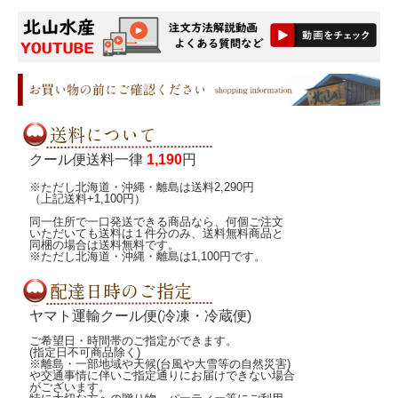
クール便送料一律
1,190
円
※ただし北海道・沖縄・離島は送料2,290円
（上記送料+1,100円）
同一住所で一口発送できる商品なら、何個ご注文
いただいても送料は１件分のみ、送料無料商品と
同梱の場合は送料無料です。
※ただし北海道・沖縄・離島は1,100円です。
ヤマト運輸クール便(冷凍・冷蔵便)
ご希望日・時間帯のご指定ができます。
(指定日不可商品除く)
※離島・一部地域や天候(台風や大雪等の自然災害)
や交通事情に伴いご指定通りにお届けできない場合
がございます。