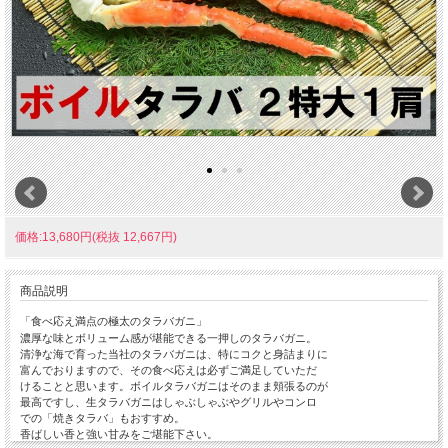
価格:13,680円(税抜 12,667円)
商品説明
「食べ応え満点の極太のタラバガニ」
濃厚な味とボリューム感が堪能できる一押しのタラバガニ。
清浄な海で育った当社のタラバガニは、特にコクと身詰まりに
富んでおりますので、その食べ応えは必ずご満足していただ
けることと思います。ボイルタラバガニはそのまま頬張るのが
最高ですし、生タラバガニはしゃぶしゃぶやグリルやコンロ
での「焼きタラバ」もおすすめ。
香ばしい香と強い甘みをご堪能下さい。