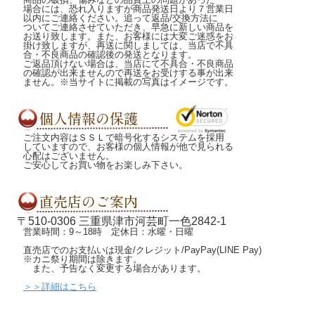
場合には、恐れ入りますが商品発送日より７営業日
以内にご連絡ください。追って返品/交換方法に
ついてご連絡させていただき、早急に新しい商品を
お送り致します。また、お客様には大変ご迷惑をお
掛け致しますが、再送に関しましては、当店で不具
合・不良商品の確認後の発送となります。
ご返品頂けない場合は、当店にて不具合・不良商品
の確認が出来ませんので再送をお受けする事が出来
ません。※当サイトに掲載の写真はイメージです。
ご注文内容はＳＳＬで暗号化するシステムを採用
していますので、お客様の個人情報が他で見られる
心配はございません。
ご安心してお買い物をお楽しみ下さい。
〒510-0306 三重県津市河芸町一色2842-1
営業時間：9～18時 定休日：水曜・日曜
直売店でのお支払いは現金/クレジット/PayPay(LINE Pay)
※カニ祭り期間は除きます。
また、予告なく変更する場合があります。
＞＞詳細はこちら