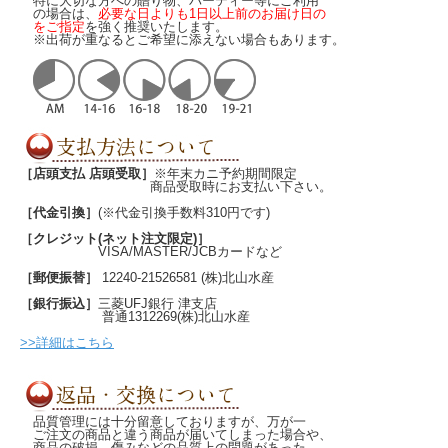
特に大切な方への贈り物、パーティー等にご利用
の場合は、
必要な日よりも1日以上前のお届け日の
をご指定
を強く推奨いたします。
※出荷が重なるとご希望に添えない場合もあります。
［店頭支払 店頭受取］
※年末カニ予約期間限定
商品受取時にお支払い下さい。
［代金引換］
(※代金引換手数料310円です)
［クレジット(ネット注文限定)］
VISA/MASTER/JCBカードなど
［郵便振替］
12240-21526581 (株)北山水産
［銀行振込］
三菱UFJ銀行 津支店
普通1312269(株)北山水産
>>詳細はこちら
品質管理には十分留意しておりますが、万が一
ご注文の商品と違う商品が届いてしまった場合や、
商品の破損、傷みなどの品質上の問題があった