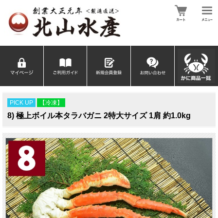
PICK UP
【冷凍】
8) 極上ボイル本タラバガニ 2特大サイズ 1肩 約1.0kg