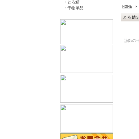
・とろ鯖
HOME
・干物単品
とろ鯖
漁師の