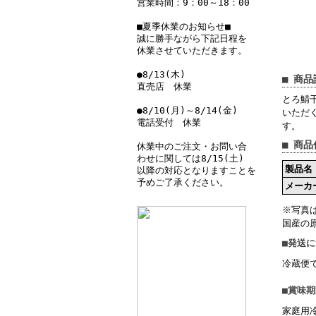
営業時間：9：00～18：00
■夏季休業のお知らせ■
誠に勝手ながら下記日程を
休業させていただきます。
●8/13(木)
■ 商品
直売店 休業
とろ鯖
●8/10(月)～8/14(金)
いただ
電話受付 休業
す。
■ 商品
休業中のご注文・お問い合
わせに関しては8/15(土)
製品名
以降の対応となりますことを
予めご了承ください。
メーカ
※写真
国産の
■発送
冷蔵便
■賞味
家庭用