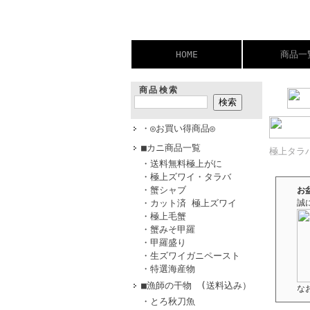
HOME
商品一
商品検索
・◎お買い得商品◎
■カニ商品一覧
極上タラ
・送料無料極上がに
・極上ズワイ・タラバ
・蟹シャブ
お
・カット済 極上ズワイ
誠
・極上毛蟹
・蟹みそ甲羅
・甲羅盛り
・生ズワイガニペースト
・特選海産物
■漁師の干物 (送料込み）
な
・とろ秋刀魚