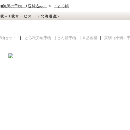
>
■漁師の干物 (送料込み）
>
・とろ鯖
5枚＋1枚サービス （北海道産）
干物セット
｜
とろ秋刀魚干物
｜
とろ鯖干物
｜
単品各種
|
真鯛（小鯛）