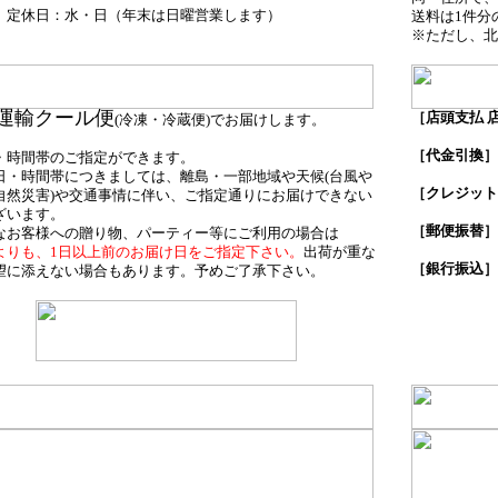
（年末は日曜営業します）
】
定休日：水・日
送料は1件分
※ただし、北
運輸クール便
［店頭支払 
(冷凍・冷蔵便)でお届けします。
商品受
［代金引換］
・時間帯のご指定ができます。
日・時間帯につきましては、離島・一部地域や天候(台風や
［クレジット
自然災害)や交通事情に伴い、ご指定通りにお届けできない
ざいます。
［郵便振替］
なお客様への贈り物、パーティー等にご利用の場合は
よりも、1日以上前のお届け日をご指定下さい。
出荷が重な
［銀行振込］
望に添えない場合もあります。予めご了承下さい。