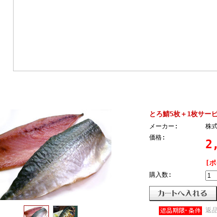
とろ鯖5枚＋1枚サー
メーカー:
株
価格:
2
[
購入数:
返