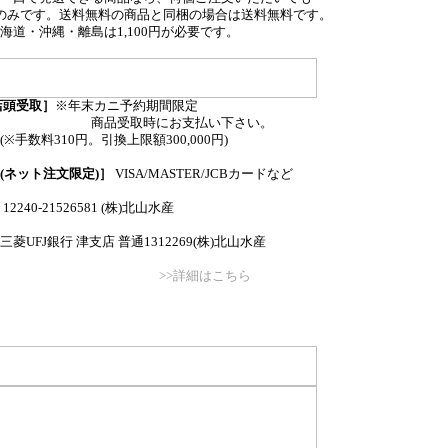
のみです。送料無料の商品と同梱の場合は送料無料です。
海道・沖縄・離島は1,100円が必要です。
店頭受取］
※年末カニ予約期間限定
取時にお支払い下さい。
(※手数料310円。引換上限額300,000円)
(ネット注文限定)］
VISA/MASTER/JCBカードなど
12240-21526581 (株)北山水産
三菱UFJ銀行 津支店 普通1312269(株)北山水産
>>詳細はこちら