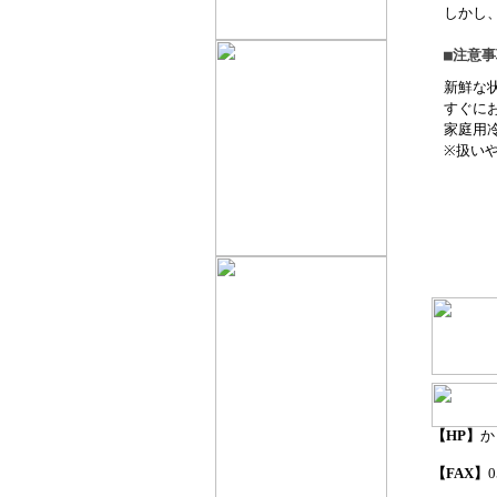
しかし
■注意事
新鮮な
すぐに
家庭用
※扱い
【HP】
か
【FAX】
0