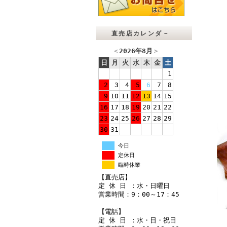
直売店カレンダ－
＜
2026年8月
＞
日
月
火
水
木
金
土
1
2
3
4
5
6
7
8
9
10
11
12
13
14
15
16
17
18
19
20
21
22
23
24
25
26
27
28
29
30
31
今日
定休日
臨時休業
【直売店】
定 休 日 ：水・日曜日
営業時間：9：00～17：45
【電話】
定 休 日 ：水・日・祝日