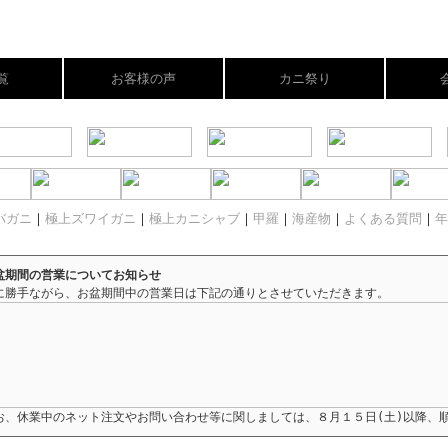
覧
お客様の声
カニ祭り
バガニ
｜
極上ズワイガニ
｜
極上カニシャブ
｜
甲羅
｜
海産物
｜
よくある質問
｜
年
盆期間の営業についてお知らせ
に勝手ながら、お盆期間中の営業日は下記の通りとさせていただきます。
お、休業中のネット注文やお問い合わせ等に関しましては、８月１５日(土)以降、