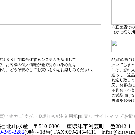
※直売店での
（かに祭り期
容はＳＳＬで暗号化するシステムを採用して
品質管理には
で、お客様の個人情報が他で見られる心配は
届いてしまっ
せん。どうぞ安心してお買いものをお楽しみください。
には、恐れ入
追って、返品
お送り致しま
又、お客様に
不具合・不良
ご返品頂けな
再送をお受け
買い物カゴ
|
支払・送料
|
FAX注文用紙
|
卸売り
|
サイトマップ
|
お問
 北山水産 〒510-0306 三重県津市河芸町一色2842-1
9-245-2282
(9時～18時) FAX:059-245-4111 infos@kitayamas