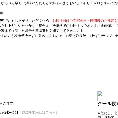
、なるべく早くご賞味いただくと新鮮そのままおいしく召し上がれますのでお
項
状態でお召し上がりいただくため、
お届け日はご在宅の日・時間帯のご指定を
お召し上がりいただかない場合は、冷凍便でのお届けもできます。通信欄に「
冷凍庫で保管した場合の賞味期限を印字して発送します。
やすいよう冷凍予冷ぜずに発送しますので、お受け取り後、1枚ずつラップで
クール便
らご注文
59-245-4111
（FAX注文用紙はこちら）
※ただし、北海
同一住所で、