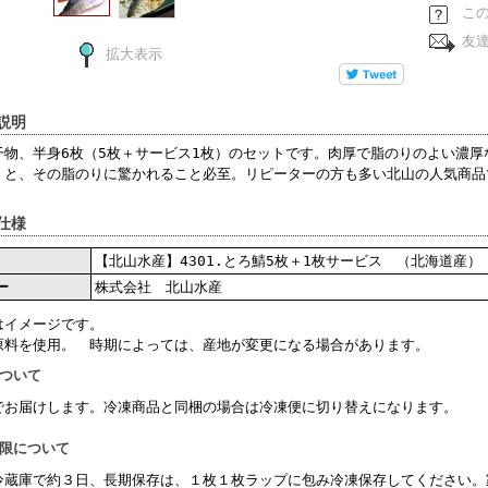
こ
友
拡大表示
説明
干物、半身6枚（5枚＋サービス1枚）のセットです。肉厚で脂のりのよい濃
くと、その脂のりに驚かれること必至。リピーターの方も多い北山の人気商品
仕様
【北山水産】4301.とろ鯖5枚＋1枚サービス （北海道産）
ー
株式会社 北山水産
はイメージです。
原料を使用。 時期によっては、産地が変更になる場合があります。
について
でお届けします。冷凍商品と同梱の場合は冷凍便に切り替えになります。
期限について
冷蔵庫で約３日、長期保存は、１枚１枚ラップに包み冷凍保存してください。