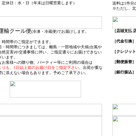
（年末は日曜営業します）
】
定休日：水・日
送料は1件分
※ただし、北
運輸クール便
［店頭支払 
(冷凍・冷蔵便)でお届けします。
商品受
［代金引換］
・時間帯のご指定ができます。
日・時間帯につきましては、離島・一部地域や天候(台風や
［クレジット
自然災害)や交通事情に伴い、ご指定通りにお届けできない
ざいます。
［郵便振替］
なお客様への贈り物、パーティー等にご利用の場合は
よりも、1日以上前のお届け日をご指定下さい。
出荷が重な
［銀行振込］
望に添えない場合もあります。予めご了承下さい。