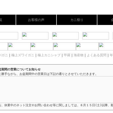
覧
お客様の声
カニ祭り
バガニ
｜
極上ズワイガニ
｜
極上カニシャブ
｜
甲羅
｜
海産物
｜
よくある質問
｜
年
盆期間の営業についてお知らせ
に勝手ながら、お盆期間中の営業日は下記の通りとさせていただきます。
お、休業中のネット注文やお問い合わせ等に関しましては、８月１５日(土)以降、