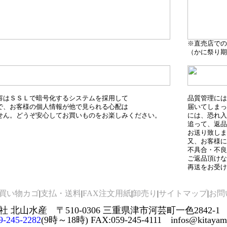
※直売店での
（かに祭り期
容はＳＳＬで暗号化するシステムを採用して
品質管理には
で、お客様の個人情報が他で見られる心配は
届いてしまっ
せん。どうぞ安心してお買いものをお楽しみください。
には、恐れ入
追って、返品
お送り致しま
又、お客様に
不具合・不良
ご返品頂けな
再送をお受け
買い物カゴ
|
支払・送料
|
FAX注文用紙
|
卸売り
|
サイトマップ
|
お問
 北山水産 〒510-0306 三重県津市河芸町一色2842-1
9-245-2282
(9時～18時) FAX:059-245-4111 infos@kitayamas