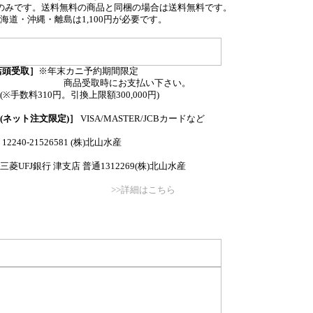
のみです。送料無料の商品と同梱の場合は送料無料です。
海道・沖縄・離島は1,100円が必要です。
店頭受取］
※年末カニ予約期間限定
取時にお支払い下さい。
(※手数料310円。引換上限額300,000円)
(ネット注文限定)］
VISA/MASTER/JCBカードなど
12240-21526581 (株)北山水産
三菱UFJ銀行 津支店 普通1312269(株)北山水産
>>詳細はこちら