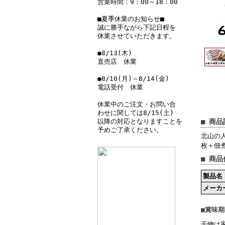
営業時間：9：00～18：00
■夏季休業のお知らせ■
誠に勝手ながら下記日程を
休業させていただきます。
●8/13(木)
直売店 休業
●8/10(月)～8/14(金)
電話受付 休業
休業中のご注文・お問い合
わせに関しては8/15(土)
以降の対応となりますことを
■ 商品
予めご了承ください。
北山の
枚＋佃
■ 商品
製品名
メーカ
■賞味
干物は