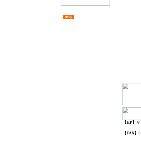
【HP】
か
【FAX】
0