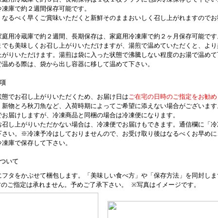
冷凍庫で約２週間保存可能です。
、なるべく早くご賞味いただくと新鮮そのままおいしく召し上がれますのでお
家庭用冷蔵庫で約２週間、長期保存は、家庭用冷凍庫で約２ヶ月保存可能です
までも美味しくお召し上がりいただけますが、湯煎で温めていただくと、より
上がりいただけます。湯煎は袋に入った状態で沸騰しない程度のお湯で温めて
で温める際は、袋から出し容器に移して温めて下さい。
項
状態でお召し上がりいただくため、お届け日は
ご在宅の日時のご指定をお勧め
、新物とろ秋刀魚など、入荷時期によってご希望に添えない場合がございます
でお届けしますが、冷凍商品と同梱の場合は冷凍便になります。
お召し上がりいただかない場合は、冷凍便でお届けもできます。通信欄に「冷
下さい。※冷凍予冷はしておりませんので、お受け取り後はなるべくお早めに
冷凍庫で保存して下さい。
について
にフタをかぶせて梱包します。「美味しい食べ方」や「保存方法」を同封しま
方のご指定は承れません。予めご了承下さい。
※写真はイメージです。