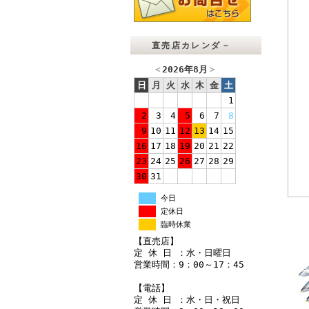
直売店カレンダ－
＜
2026年8月
＞
日
月
火
水
木
金
土
1
2
3
4
5
6
7
8
9
10
11
12
13
14
15
16
17
18
19
20
21
22
23
24
25
26
27
28
29
30
31
今日
定休日
臨時休業
【直売店】
定 休 日 ：水・日曜日
営業時間：9：00～17：45
【電話】
定 休 日 ：水・日・祝日