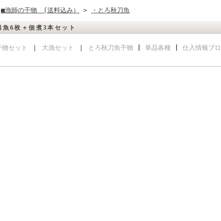
>
■漁師の干物 (送料込み）
>
・とろ秋刀魚
刀魚6枚＋佃煮3本セット
干物セット
｜
大漁セット
｜
とろ秋刀魚干物
|
単品各種
|
仕入情報ブロ