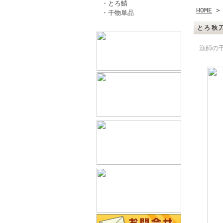
・とろ鯖
HOME
・干物単品
とろ秋
漁師の