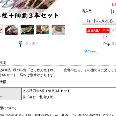
[
購入数:
返
こ
友
拡大表示
説明
人気商品 秋の味覚「とろ秋刀魚干物」 一度食べたら、その脂のりに驚くこ
煮3本セット。送料は別途かかります。
仕様
とろ秋刀魚6枚＋佃煮3本セット
ー
株式会社 北山水産
期限について
家庭用冷蔵庫で約３日、長期保存は１枚１枚ラップに包み冷凍保存して下さい