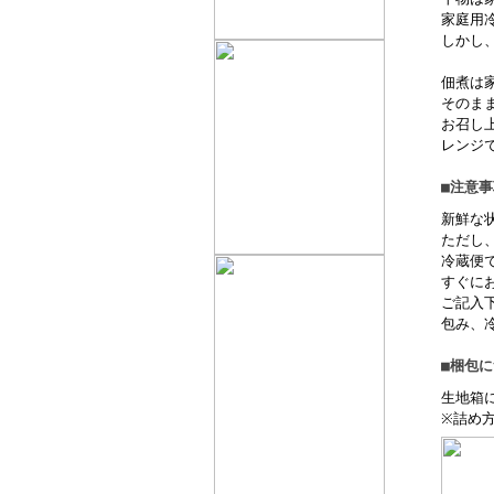
家庭用
しかし
佃煮は
そのま
お召し
レンジ
■注意事
新鮮な
ただし
冷蔵便
すぐに
ご記入
包み、
■梱包
生地箱
※詰め