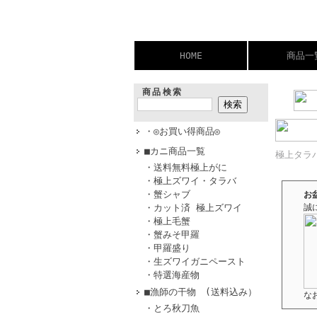
HOME
商品一
商品検索
・◎お買い得商品◎
■カニ商品一覧
極上タラ
・送料無料極上がに
・極上ズワイ・タラバ
・蟹シャブ
お
・カット済 極上ズワイ
誠
・極上毛蟹
・蟹みそ甲羅
・甲羅盛り
・生ズワイガニペースト
・特選海産物
■漁師の干物 (送料込み）
な
・とろ秋刀魚