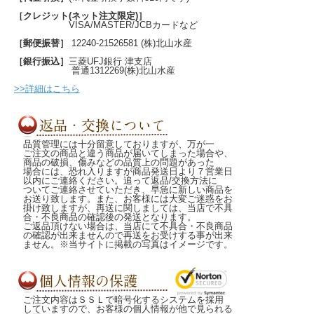
［クレジット(ネット注文限定)］
VISA/MASTER/JCBカードなど
［郵便振替］
12240-21526581 (株)北山水産
［銀行振込］
三菱UFJ銀行 津支店
普通1312269(株)北山水産
>>詳細はこちら
品質管理には十分留意しておりますが、万が一
ご注文の商品と違う商品が届いてしまった場合や、
商品の破損、傷みなどの品質上の問題があった
場合には、恐れ入りますが商品発送日より７営業日
以内にご連絡ください。追って返品/交換方法に
ついてご連絡させていただき、早急に新しい商品を
お送り致します。また、お客様には大変ご迷惑をお
掛け致しますが、再送に関しましては、当店で不具
合・不良商品の確認後の発送となります。
ご返品頂けない場合は、当店にて不具合・不良商品
の確認が出来ませんので再送をお受けする事が出来
ません。※当サイトに掲載の写真はイメージです。
ご注文内容はＳＳＬで暗号化するシステムを採用
していますので、お客様の個人情報が他で見られる