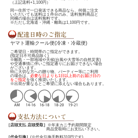
（上記送料+1,100円）
同一住所で一口発送できる商品なら、何個ご注文
いただいても送料は１件分のみ、送料無料商品と
同梱の場合は送料無料です。
※ただし北海道・沖縄・離島は1,100円です。
ヤマト運輸クール便(冷凍・冷蔵便)
ご希望日・時間帯のご指定ができます。
(指定日不可商品除く)
※離島・一部地域や天候(台風や大雪等の自然災害)
や交通事情に伴いご指定通りにお届けできない場合
がございます。
特に大切な方への贈り物、パーティー等にご利用
の場合は、
必要な日よりも1日以上前のお届け日の
をご指定
を強く推奨いたします。
※出荷が重なるとご希望に添えない場合もあります。
［店頭支払 店頭受取］
※年末カニ予約期間限定
商品受取時にお支払い下さい。
［代金引換］
(※代金引換手数料310円です)