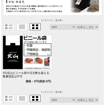
1 / 1ページ
（全1件）
42)北山ビニール袋※注文数を超える
数量指定は不可
価格：0円(税抜 0円)
1 / 1ページ
（全1件）