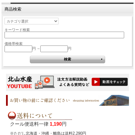
商品検索
キーワード検索
価格帯検索
円 ～
円
クール便送料一律
1,190
円
※ただし北海道・沖縄・離島は送料2,290円