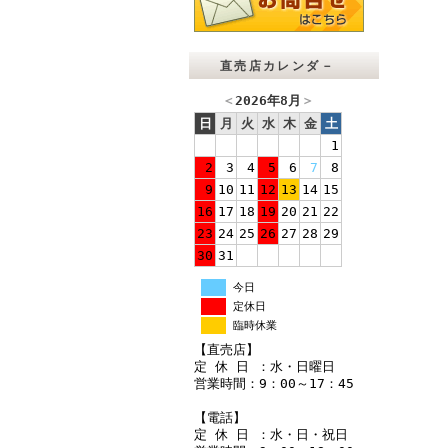
直売店カレンダ－
＜
2026年8月
＞
日
月
火
水
木
金
土
1
2
3
4
5
6
7
8
9
10
11
12
13
14
15
16
17
18
19
20
21
22
23
24
25
26
27
28
29
30
31
今日
定休日
臨時休業
【直売店】
定 休 日 ：水・日曜日
営業時間：9：00～17：45
【電話】
定 休 日 ：水・日・祝日