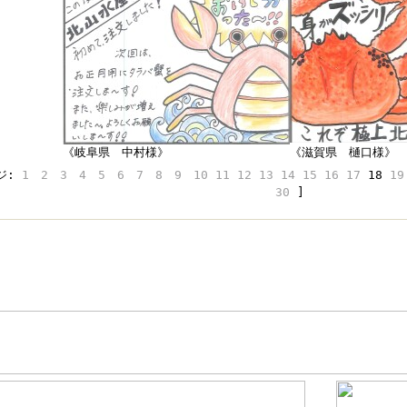
《岐阜県 中村様》
《滋賀県 樋口様》
ージ:
1
2
3
4
5
6
7
8
9
10
11
12
13
14
15
16
17
18
19
30
]