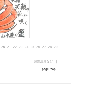
20
21
22
23
24
25
26
27
28
29
製造風景など
｜
page top