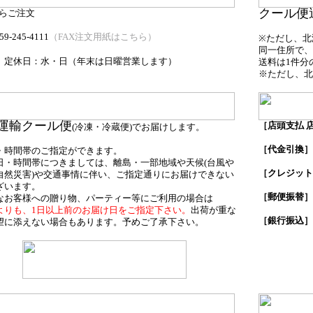
クール便
らご注文
59-245-4111
（FAX注文用紙はこちら）
※ただし、北海
同一住所で、
（年末は日曜営業します）
】
定休日：水・日
送料は1件分
※ただし、北
運輸クール便
［店頭支払 
(冷凍・冷蔵便)でお届けします。
商品受
［代金引換］
・時間帯のご指定ができます。
日・時間帯につきましては、離島・一部地域や天候(台風や
［クレジット
自然災害)や交通事情に伴い、ご指定通りにお届けできない
ざいます。
［郵便振替］
なお客様への贈り物、パーティー等にご利用の場合は
よりも、1日以上前のお届け日をご指定下さい。
出荷が重な
［銀行振込］
望に添えない場合もあります。予めご了承下さい。