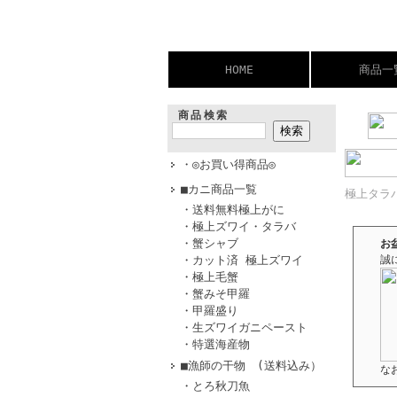
HOME
商品一
商品検索
・◎お買い得商品◎
■カニ商品一覧
極上タラ
・送料無料極上がに
・極上ズワイ・タラバ
・蟹シャブ
お
・カット済 極上ズワイ
誠
・極上毛蟹
・蟹みそ甲羅
・甲羅盛り
・生ズワイガニペースト
・特選海産物
■漁師の干物 (送料込み）
な
・とろ秋刀魚