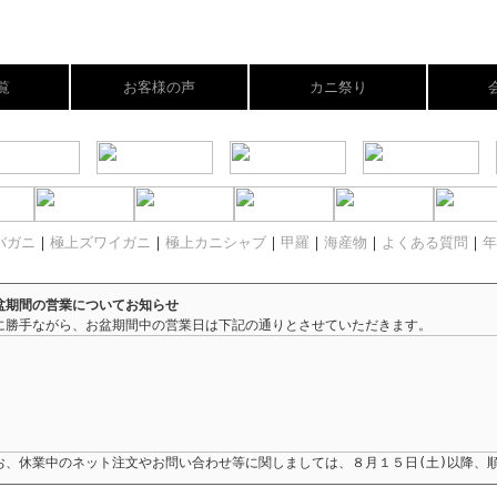
覧
お客様の声
カニ祭り
バガニ
｜
極上ズワイガニ
｜
極上カニシャブ
｜
甲羅
｜
海産物
｜
よくある質問
｜
年
盆期間の営業についてお知らせ
に勝手ながら、お盆期間中の営業日は下記の通りとさせていただきます。
お、休業中のネット注文やお問い合わせ等に関しましては、８月１５日(土)以降、