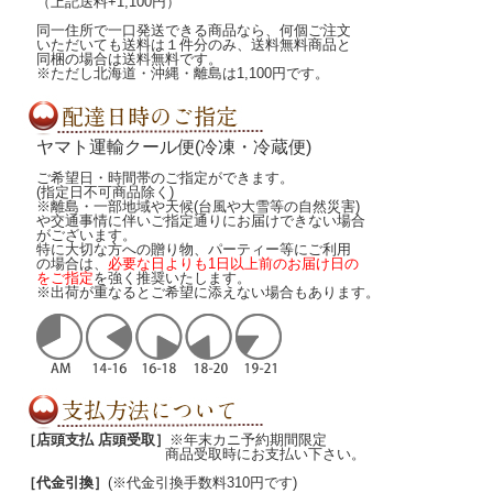
（上記送料+1,100円）
同一住所で一口発送できる商品なら、何個ご注文
いただいても送料は１件分のみ、送料無料商品と
同梱の場合は送料無料です。
※ただし北海道・沖縄・離島は1,100円です。
ヤマト運輸クール便(冷凍・冷蔵便)
ご希望日・時間帯のご指定ができます。
(指定日不可商品除く)
※離島・一部地域や天候(台風や大雪等の自然災害)
や交通事情に伴いご指定通りにお届けできない場合
がございます。
特に大切な方への贈り物、パーティー等にご利用
の場合は、
必要な日よりも1日以上前のお届け日の
をご指定
を強く推奨いたします。
※出荷が重なるとご希望に添えない場合もあります。
［店頭支払 店頭受取］
※年末カニ予約期間限定
商品受取時にお支払い下さい。
［代金引換］
(※代金引換手数料310円です)