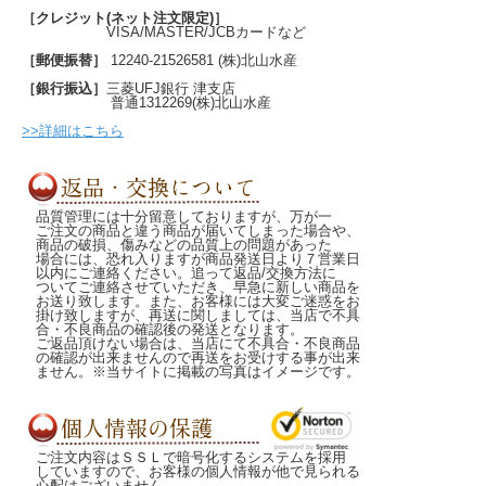
［クレジット(ネット注文限定)］
VISA/MASTER/JCBカードなど
［郵便振替］
12240-21526581 (株)北山水産
［銀行振込］
三菱UFJ銀行 津支店
普通1312269(株)北山水産
>>詳細はこちら
品質管理には十分留意しておりますが、万が一
ご注文の商品と違う商品が届いてしまった場合や、
商品の破損、傷みなどの品質上の問題があった
場合には、恐れ入りますが商品発送日より７営業日
以内にご連絡ください。追って返品/交換方法に
ついてご連絡させていただき、早急に新しい商品を
お送り致します。また、お客様には大変ご迷惑をお
掛け致しますが、再送に関しましては、当店で不具
合・不良商品の確認後の発送となります。
ご返品頂けない場合は、当店にて不具合・不良商品
の確認が出来ませんので再送をお受けする事が出来
ません。※当サイトに掲載の写真はイメージです。
ご注文内容はＳＳＬで暗号化するシステムを採用
していますので、お客様の個人情報が他で見られる
心配はございません。