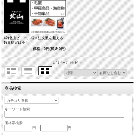
42)北山ビニール袋※注文数を超える
数量指定は不可
価格：0円(税抜 0円)
1 / 1ページ
（全3件）
商品検索
キーワード検索
価格帯検索
円 ～
円