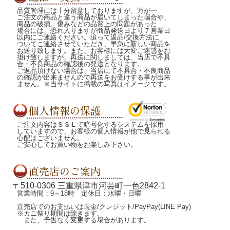
品質管理には十分留意しておりますが、万が一
ご注文の商品と違う商品が届いてしまった場合や、
商品の破損、傷みなどの品質上の問題があった
場合には、恐れ入りますが商品発送日より７営業日
以内にご連絡ください。追って返品/交換方法に
ついてご連絡させていただき、早急に新しい商品を
お送り致します。また、お客様には大変ご迷惑をお
掛け致しますが、再送に関しましては、当店で不具
合・不良商品の確認後の発送となります。
ご返品頂けない場合は、当店にて不具合・不良商品
の確認が出来ませんので再送をお受けする事が出来
ません。※当サイトに掲載の写真はイメージです。
ご注文内容はＳＳＬで暗号化するシステムを採用
していますので、お客様の個人情報が他で見られる
心配はございません。
ご安心してお買い物をお楽しみ下さい。
〒510-0306 三重県津市河芸町一色2842-1
営業時間：9～18時 定休日：水曜・日曜
直売店でのお支払いは現金/クレジット/PayPay(LINE Pay)
※カニ祭り期間は除きます。
また、予告なく変更する場合があります。